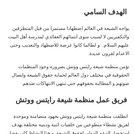
الهدف السامي
يواجه الشيعة في العالم اضطهادا مستمرا من قبل المتطرفين
والتكفيريين لا لسبب سوى انتمائهم العقائدي لمدرسة أهل البيت
عليهم السلام. و لطالما كانوا عرضة للاضطهاد والتعذيب وحتى
الاعدام لقرون عديدة.
تؤمن منظمة شيعة رايتس ووتش بضرورة وجود المنظمات
الحقوقية في مختلف دول العالم لحماية حقوق الشيعة وايصال
صوتهم و المطالبة بحقوقهم حتى تنتهي الانتهاكات ضدهم.
فريق عمل منظمة شيعة رايتس ووتش
انطلقت منظمة شيعة رايتس ووتش بجهود متضامنة وموحدة
لفريق نشطاء متطوعين من خلفيات اثنية ودينية مختلفة بهدف
استحضار الدعم الدولي لحقوق الشيعة. و هذا النشاط كان بفضل